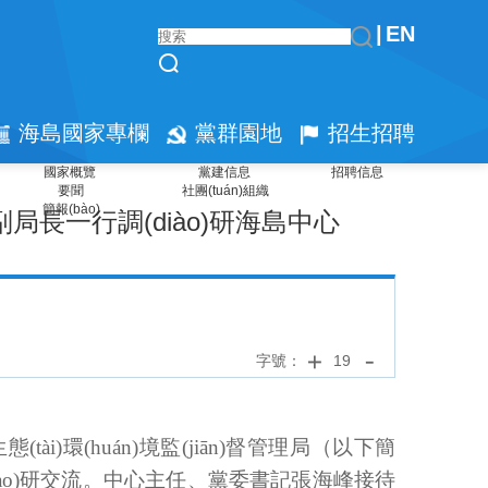
|
EN
海島國家專欄
黨群園地
招生招聘
國家概覽
黨建信息
招聘信息
要聞
社團(tuán)組織
簡報(bào)
文副局長一行調(diào)研海島中心
字號：
19
生態(tài)環(huán)境監(jiān)督管理局（以下簡
ào)研交流。中心主任、黨委書記張海峰接待